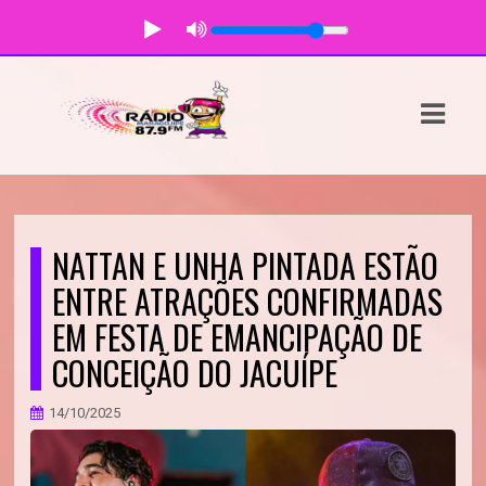
ASTS
IAS
IA
DOS
NATTAN E UNHA PINTADA ESTÃO
RAMAÇÃO
ENTRE ATRAÇÕES CONFIRMADAS
EM FESTA DE EMANCIPAÇÃO DE
TOS
CONCEIÇÃO DO JACUÍPE
E
14/10/2025
E
ATO