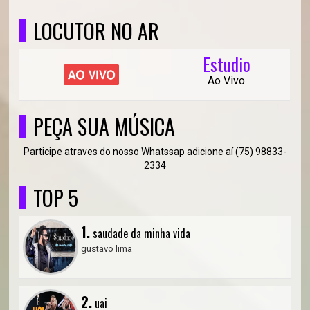
LOCUTOR NO AR
Estudio
Ao Vivo
PEÇA SUA MÚSICA
Participe atraves do nosso Whatssap adicione aí (75) 98833-
2334
TOP 5
1.
saudade da minha vida
gustavo lima
2.
uai