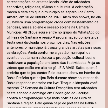
apresentações de artistas locais, além de atividades
esportivas, religiosas, cívicas e culturais. A celebração
marca a data em que o município se separou de Santo
Amaro, em 20 de outubro de 1961. Além dos shows, no dia
20, haverá uma programação cívica com hasteamento da
bandeira, missa solene e sessão solene na Câmara
Municipal. 📲 Clique aqui e entre no grupo do WhatsApp do
g1 Feira de Santana e região A programação completa da
festa será divulgada nos próximos dias. Nas edições
anteriores, o município já trouxe grandes artistas para suas
celebrações. Ainda conforme a gestão municipal, os
eventos costumam valorizar a produção cultural local e
mobilizam a população em torno das festividades. Veja os
vídeos que estão em alta no g1 LEIA MAIS: Saiba quem é
prefeita que beijou cantor Belo durante show no interior da
Bahia Prefeita que beijou Belo durante show no interior da
Bahia responde morador em live: 'Troque a lâmpada você
mesmo' 7ª Semana da Cultura Evangélica tem atividades
neste sábado e domingo em Conceição do Jacuípe;
confira a programação Veja mais notícias de Feira de
Santana e região. Belo ganha beijo de prefeita na Bahia e