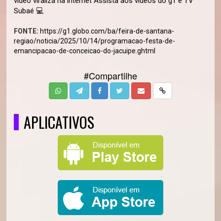
vídeo viraliza na internet Assista aos vídeos do g1 e TV
Subaé 💻
FONTE:
https://g1.globo.com/ba/feira-de-santana-
regiao/noticia/2025/10/14/programacao-festa-de-
emancipacao-de-conceicao-do-jacuipe.ghtml
#Compartilhe
APLICATIVOS