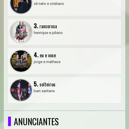
zé neto e cristiano
3.
rancorosa
henrique e juliano
4.
eu e voce
jorge e matheus
5.
solteirou
luan santana
ANUNCIANTES