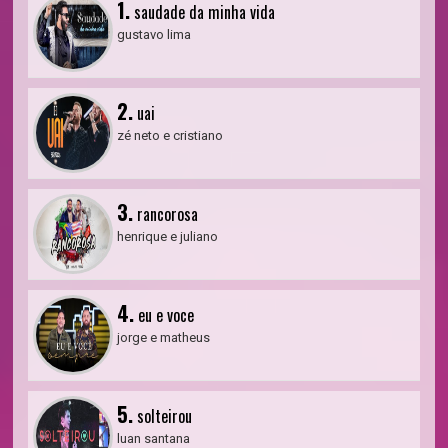
1.
saudade da minha vida
gustavo lima
2.
uai
zé neto e cristiano
3.
rancorosa
henrique e juliano
4.
eu e voce
jorge e matheus
5.
solteirou
luan santana