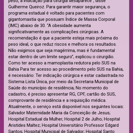
peso, a indicação para cirurgia desaparece”, disse
Guilherme Queiroz. Para garantir maior segurança, o
programa estadual é voltado para pacientes com
gigantomastia que possuam Índice de Massa Corporal
(IMC) abaixo de 30. “A obesidade aumenta
significativamente as complicações cirúrgicas. A
recomendação é que a paciente esteja mais próxima do
peso ideal, o que reduz riscos e melhora os resultados.
Não exigimos que seja magérrima, mas é fundamental
estar dentro de um limite seguro”, explicou o cirurgião.
Como ter acesso a mamoplastia redutora pelo SUS na
Bahia Para ter acesso ao procedimento pelo SUS na Bahia,
é necessário: Ter indicação cirúrgica e estar cadastrada no
Sistema Lista Única, por meio da Secretaria Municipal de
Saúde do município de residência; No momento do
cadastro, é preciso apresentar RG, CPF, cartão do SUS,
comprovante de residência e a requisição médica.
Atualmente, o serviço está disponível nos seguintes locais:
Salvador Maternidade Maria da Conceição de Jesus;
Hospital Estadual da Mulher; Hospital 2 de Julho; Hospital
Aristides Maltez; Hospital Universitário Professor Edgard
Santos; Hospital Municipal de Salvador; Hospital Santo