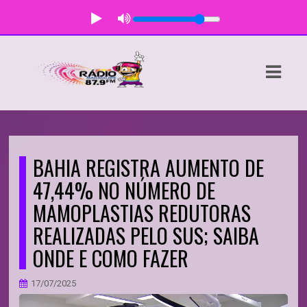
ASTS
IAS
IA
DOS
BAHIA REGISTRA AUMENTO DE
RAMAÇÃO
47,44% NO NÚMERO DE
MAMOPLASTIAS REDUTORAS
TOS
REALIZADAS PELO SUS; SAIBA
E
ONDE E COMO FAZER
E
17/07/2025
ATO