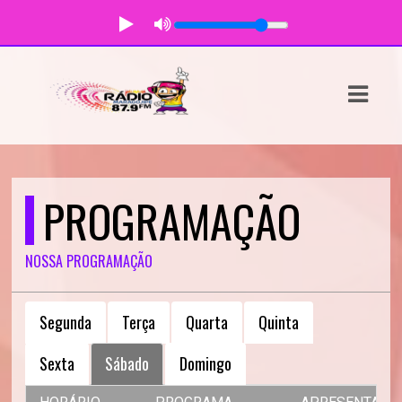
ASTS
IAS
IA
DOS
PROGRAMAÇÃO
RAMAÇÃO
NOSSA PROGRAMAÇÃO
TOS
E
Segunda
Terça
Quarta
Quinta
E
Sexta
Sábado
Domingo
ATO