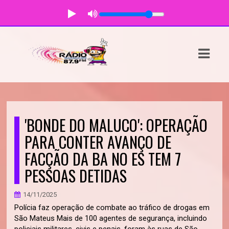
ASTS
IAS
IA
DOS
'BONDE DO MALUCO': OPERAÇÃO
RAMAÇÃO
PARA CONTER AVANÇO DE
FACÇÃO DA BA NO ES TEM 7
TOS
PESSOAS DETIDAS
E
14/11/2025
E
Polícia faz operação de combate ao tráfico de drogas em
São Mateus Mais de 100 agentes de segurança, incluindo
ATO