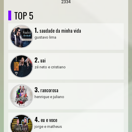
2334
TOP 5
1.
saudade da minha vida
gustavo lima
2.
uai
zé neto e cristiano
3.
rancorosa
henrique e juliano
4.
eu e voce
jorge e matheus