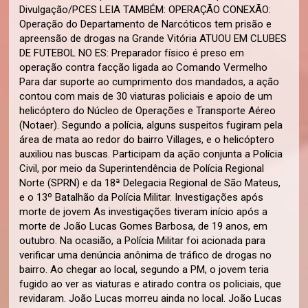
Divulgação/PCES LEIA TAMBÉM: OPERAÇÃO CONEXÃO:
Operação do Departamento de Narcóticos tem prisão e
apreensão de drogas na Grande Vitória ATUOU EM CLUBES
DE FUTEBOL NO ES: Preparador físico é preso em
operação contra facção ligada ao Comando Vermelho
Para dar suporte ao cumprimento dos mandados, a ação
contou com mais de 30 viaturas policiais e apoio de um
helicóptero do Núcleo de Operações e Transporte Aéreo
(Notaer). Segundo a polícia, alguns suspeitos fugiram pela
área de mata ao redor do bairro Villages, e o helicóptero
auxiliou nas buscas. Participam da ação conjunta a Polícia
Civil, por meio da Superintendência de Polícia Regional
Norte (SPRN) e da 18ª Delegacia Regional de São Mateus,
e o 13º Batalhão da Polícia Militar. Investigações após
morte de jovem As investigações tiveram início após a
morte de João Lucas Gomes Barbosa, de 19 anos, em
outubro. Na ocasião, a Polícia Militar foi acionada para
verificar uma denúncia anônima de tráfico de drogas no
bairro. Ao chegar ao local, segundo a PM, o jovem teria
fugido ao ver as viaturas e atirado contra os policiais, que
revidaram. João Lucas morreu ainda no local. João Lucas