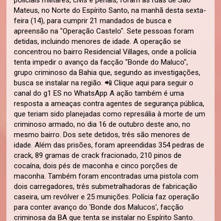
policiais militares, civis e penais, foram às ruas de São
Mateus, no Norte do Espírito Santo, na manhã desta sexta-
feira (14), para cumprir 21 mandados de busca e
apreensão na "Operação Castelo". Sete pessoas foram
detidas, incluindo menores de idade. A operação se
concentrou no bairro Residencial Villages, onde a polícia
tenta impedir o avanço da facção "Bonde do Maluco",
grupo criminoso da Bahia que, segundo as investigações,
busca se instalar na região. 📲 Clique aqui para seguir o
canal do g1 ES no WhatsApp A ação também é uma
resposta a ameaças contra agentes de segurança pública,
que teriam sido planejadas como represália à morte de um
criminoso armado, no dia 16 de outubro deste ano, no
mesmo bairro. Dos sete detidos, três são menores de
idade. Além das prisões, foram apreendidas 354 pedras de
crack, 89 gramas de crack fracionado, 210 pinos de
cocaína, dois pés de maconha e cinco porções de
maconha. Também foram encontradas uma pistola com
dois carregadores, três submetralhadoras de fabricação
caseira, um revólver e 25 munições. Polícia faz operação
para conter avanço do 'Bonde dos Malucos', facção
criminosa da BA que tenta se instalar no Espírito Santo.