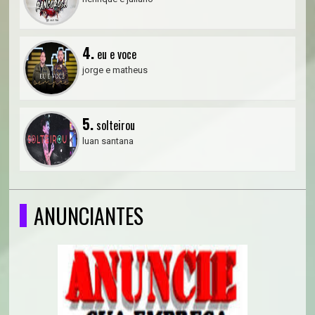
4.
eu e voce
jorge e matheus
5.
solteirou
luan santana
ANUNCIANTES