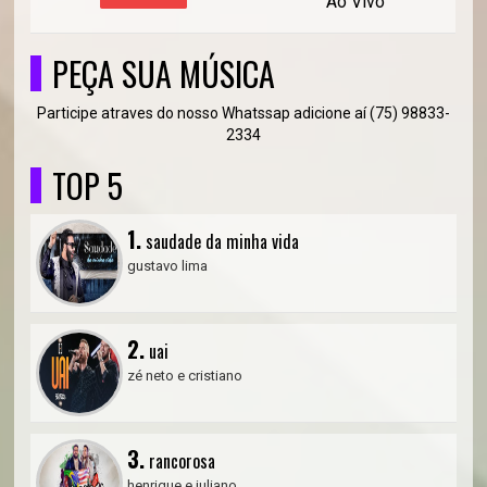
Ao Vivo
PEÇA SUA MÚSICA
Participe atraves do nosso Whatssap adicione aí (75) 98833-
2334
TOP 5
1.
saudade da minha vida
gustavo lima
2.
uai
zé neto e cristiano
3.
rancorosa
henrique e juliano