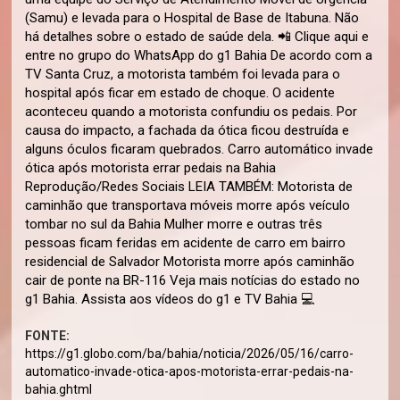
(Samu) e levada para o Hospital de Base de Itabuna. Não
há detalhes sobre o estado de saúde dela. 📲 Clique aqui e
entre no grupo do WhatsApp do g1 Bahia De acordo com a
TV Santa Cruz, a motorista também foi levada para o
hospital após ficar em estado de choque. O acidente
aconteceu quando a motorista confundiu os pedais. Por
causa do impacto, a fachada da ótica ficou destruída e
alguns óculos ficaram quebrados. Carro automático invade
ótica após motorista errar pedais na Bahia
Reprodução/Redes Sociais LEIA TAMBÉM: Motorista de
caminhão que transportava móveis morre após veículo
tombar no sul da Bahia Mulher morre e outras três
pessoas ficam feridas em acidente de carro em bairro
residencial de Salvador Motorista morre após caminhão
cair de ponte na BR-116 Veja mais notícias do estado no
g1 Bahia. Assista aos vídeos do g1 e TV Bahia 💻
FONTE:
https://g1.globo.com/ba/bahia/noticia/2026/05/16/carro-
automatico-invade-otica-apos-motorista-errar-pedais-na-
bahia.ghtml