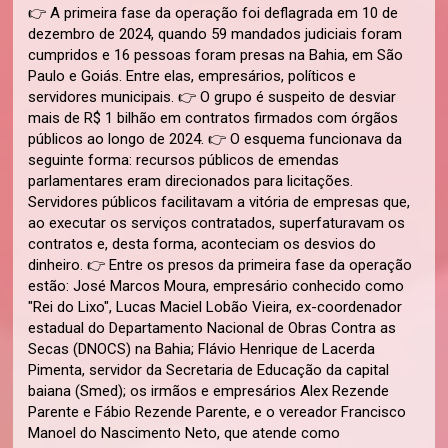
👉 A primeira fase da operação foi deflagrada em 10 de
dezembro de 2024, quando 59 mandados judiciais foram
cumpridos e 16 pessoas foram presas na Bahia, em São
Paulo e Goiás. Entre elas, empresários, políticos e
servidores municipais. 👉 O grupo é suspeito de desviar
mais de R$ 1 bilhão em contratos firmados com órgãos
públicos ao longo de 2024. 👉 O esquema funcionava da
seguinte forma: recursos públicos de emendas
parlamentares eram direcionados para licitações.
Servidores públicos facilitavam a vitória de empresas que,
ao executar os serviços contratados, superfaturavam os
contratos e, desta forma, aconteciam os desvios do
dinheiro. 👉 Entre os presos da primeira fase da operação
estão: José Marcos Moura, empresário conhecido como
"Rei do Lixo", Lucas Maciel Lobão Vieira, ex-coordenador
estadual do Departamento Nacional de Obras Contra as
Secas (DNOCS) na Bahia; Flávio Henrique de Lacerda
Pimenta, servidor da Secretaria de Educação da capital
baiana (Smed); os irmãos e empresários Alex Rezende
Parente e Fábio Rezende Parente, e o vereador Francisco
Manoel do Nascimento Neto, que atende como