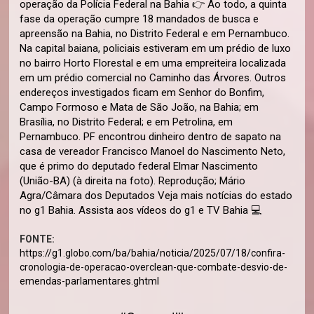
operação da Polícia Federal na Bahia 👉 Ao todo, a quinta
fase da operação cumpre 18 mandados de busca e
apreensão na Bahia, no Distrito Federal e em Pernambuco.
Na capital baiana, policiais estiveram em um prédio de luxo
no bairro Horto Florestal e em uma empreiteira localizada
em um prédio comercial no Caminho das Árvores. Outros
endereços investigados ficam em Senhor do Bonfim,
Campo Formoso e Mata de São João, na Bahia; em
Brasília, no Distrito Federal; e em Petrolina, em
Pernambuco. PF encontrou dinheiro dentro de sapato na
casa de vereador Francisco Manoel do Nascimento Neto,
que é primo do deputado federal Elmar Nascimento
(União-BA) (à direita na foto). Reprodução; Mário
Agra/Câmara dos Deputados Veja mais notícias do estado
no g1 Bahia. Assista aos vídeos do g1 e TV Bahia 💻
FONTE:
https://g1.globo.com/ba/bahia/noticia/2025/07/18/confira-
cronologia-de-operacao-overclean-que-combate-desvio-de-
emendas-parlamentares.ghtml