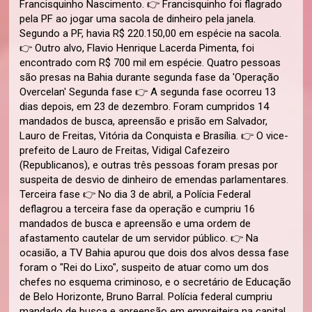
Francisquinho Nascimento. 👉 Francisquinho foi flagrado
pela PF ao jogar uma sacola de dinheiro pela janela.
Segundo a PF, havia R$ 220.150,00 em espécie na sacola.
👉 Outro alvo, Flavio Henrique Lacerda Pimenta, foi
encontrado com R$ 700 mil em espécie. Quatro pessoas
são presas na Bahia durante segunda fase da 'Operação
Overcelan' Segunda fase 👉 A segunda fase ocorreu 13
dias depois, em 23 de dezembro. Foram cumpridos 14
mandados de busca, apreensão e prisão em Salvador,
Lauro de Freitas, Vitória da Conquista e Brasília. 👉 O vice-
prefeito de Lauro de Freitas, Vidigal Cafezeiro
(Republicanos), e outras três pessoas foram presas por
suspeita de desvio de dinheiro de emendas parlamentares.
Terceira fase 👉 No dia 3 de abril, a Polícia Federal
deflagrou a terceira fase da operação e cumpriu 16
mandados de busca e apreensão e uma ordem de
afastamento cautelar de um servidor público. 👉 Na
ocasião, a TV Bahia apurou que dois dos alvos dessa fase
foram o "Rei do Lixo", suspeito de atuar como um dos
chefes no esquema criminoso, e o secretário de Educação
de Belo Horizonte, Bruno Barral. Polícia federal cumpriu
mandado de busca e apreensão em empreiteira na capital