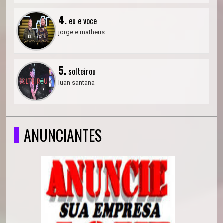
4.
eu e voce
jorge e matheus
5.
solteirou
luan santana
ANUNCIANTES