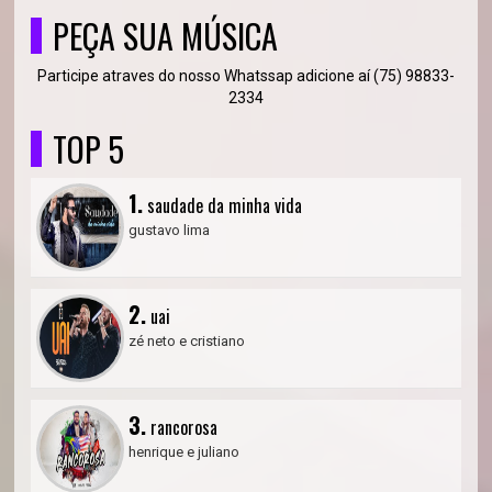
PEÇA SUA MÚSICA
Participe atraves do nosso Whatssap adicione aí (75) 98833-
2334
TOP 5
1.
saudade da minha vida
gustavo lima
2.
uai
zé neto e cristiano
3.
rancorosa
henrique e juliano