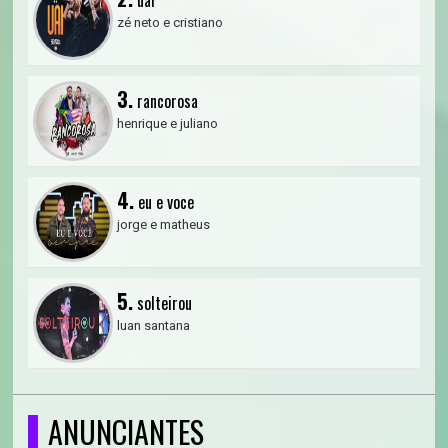
zé neto e cristiano
3.
rancorosa
henrique e juliano
4.
eu e voce
jorge e matheus
5.
solteirou
luan santana
ANUNCIANTES