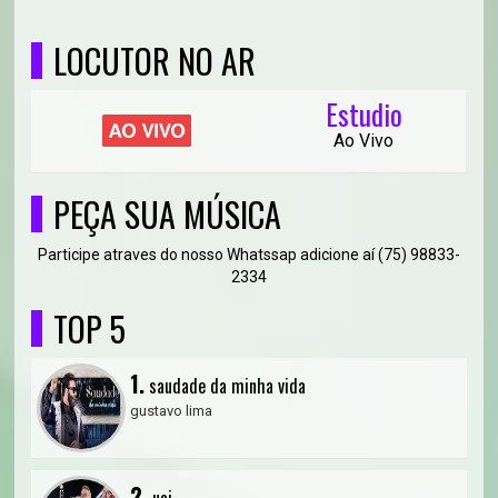
LOCUTOR NO AR
Estudio
Ao Vivo
PEÇA SUA MÚSICA
Participe atraves do nosso Whatssap adicione aí (75) 98833-
2334
TOP 5
1.
saudade da minha vida
gustavo lima
2.
uai