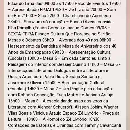
Eduardo Lima das 09h00 ás 17h00 Palco de Eventos 19h00
– Apresentação EPJAI 19h30 – Zé Livrório 20h00 – Som
de Bar 21h00 – Siba 22h00 - Chambinho do Acordeon
23h00 - Show um só coração – Banda Oliveira convida:
Elba Ramalho,Edson Gomes e Isaque Gomes 09/05 –
SEXTA-FEIRA Espaço Cultura Que Floresce no Sertão -
Mesas e Debates 06h00 – Alvorada dos 40 nos 08h00 –
Hasteamento da Bandeira e Missa de Aniversário dos 40
Anos de Emancipação 09h30 – Apresentação Cultural
(Escolas) 10h00 - Mesa 5 – Em cada canto eu sinto a
Paisagem do Interior comJessier Quirino 11h00 – Mesa 6 -
Intersecções Literárias: Diálogos entre a Literatura e
Outras Artes com Pablo Rios, Senária Santana e
Juscimeire Oliveira 14h00 – Apresentação Cultural
(Escolas) 14h30 – Mesa 7 – Um Ringue pela educação
com Robson Conceição, Erica Mattos e Adriana Araújo
16h00 – Mesa 8 - A escola dando asas aos voos da
Literatura com Alencar Schueroff, Alisson Jobim, Wagner
Vilas Boas e Vinicius Araujo Espaço Zé Livrório - Praça da
Leitura – 10h00 – A Kombi do Zé Livrório 10h30 –
Contações de Estórias e Cirandas com Tammy Cavancanti