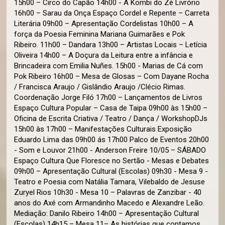
15h00 – Circo do Capão 14h00 - A Kombi do Zé Livrório
16h00 – Sarau da Onça Espaço Cordel e Repente – Carreta
Literária 09h00 – Apresentação Cordelistas 10h00 – A
força da Poesia Feminina Mariana Guimarães e Pok
Ribeiro. 11h00 – Dandara 13h00 – Artistas Locais – Letícia
Oliveira 14h00 – A Doçura da Leitura entre a infância e
Brincadeira com Emilia Nuñes. 15h00 - Marias de Cá com
Pok Ribeiro 16h00 – Mesa de Glosas – Com Dayane Rocha
/ Francisca Araujo / Gislândio Araujo /Clécio Rimas.
Coordenação Jorge Filó 17h00 – Lançamentos de Livros
Espaço Cultura Popular – Casa de Taipa 09h00 às 15h00 –
Oficina de Escrita Criativa / Teatro / Dança / WorkshopDJs
15h00 às 17h00 – Manifestações Culturais Exposição
Eduardo Lima das 09h00 ás 17h00 Palco de Eventos 20h00
- Som e Louvor 21h00 - Anderson Freire 10/05 – SÁBADO
Espaço Cultura Que Floresce no Sertão - Mesas e Debates
09h00 – Apresentação Cultural (Escolas) 09h30 - Mesa 9 -
Teatro e Poesia com Natália Tamara, Vilebaldo de Jesuse
Zuryel Rios 10h30 - Mesa 10 – Palavras de Zanzibar - 40
anos do Axé com Armandinho Macedo e Alexandre Leão.
Mediação: Danilo Ribeiro 14h00 – Apresentação Cultural
(Escolas) 14h15 – Mesa 11– As histórias que contamos