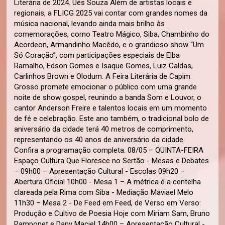
Literária de 2024. Ués Souza Além de artistas locais e
regionais, a FLICG 2025 vai contar com grandes nomes da
música nacional, levando ainda mais brilho às
comemorações, como Teatro Mágico, Siba, Chambinho do
Acordeon, Armandinho Macêdo, e o grandioso show “Um
Só Coração”, com participações especiais de Elba
Ramalho, Edson Gomes e Isaque Gomes, Luiz Caldas,
Carlinhos Brown e Olodum. A Feira Literária de Capim
Grosso promete emocionar o público com uma grande
noite de show gospel, reunindo a banda Som e Louvor, o
cantor Anderson Freire e talentos locais em um momento
de fé e celebração. Este ano também, o tradicional bolo de
aniversário da cidade terá 40 metros de comprimento,
representando os 40 anos de aniversário da cidade.
Confira a programação completa: 08/05 – QUINTA-FEIRA
Espaço Cultura Que Floresce no Sertão - Mesas e Debates
– 09h00 – Apresentação Cultural - Escolas 09h20 –
Abertura Oficial 10h00 - Mesa 1 – A métrica é a centelha
clareada pela Rima com Siba - Mediação Maviael Melo
11h30 – Mesa 2 - De Feed em Feed, de Verso em Verso:
Produção e Cultivo de Poesia Hoje com Miriam Sam, Bruno
Pamponet e Dany Maciel 14h00 – Apresentação Cultural -