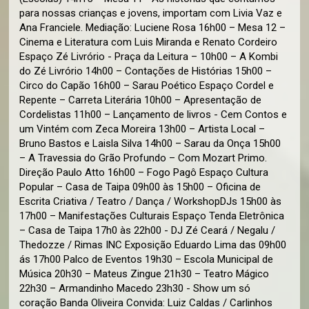
para nossas crianças e jovens, importam com Livia Vaz e
Ana Franciele. Mediação: Luciene Rosa 16h00 – Mesa 12 –
Cinema e Literatura com Luis Miranda e Renato Cordeiro
Espaço Zé Livrório - Praça da Leitura – 10h00 – A Kombi
do Zé Livrório 14h00 – Contações de Histórias 15h00 –
Circo do Capão 16h00 – Sarau Poético Espaço Cordel e
Repente – Carreta Literária 10h00 – Apresentação de
Cordelistas 11h00 – Lançamento de livros - Cem Contos e
um Vintém com Zeca Moreira 13h00 – Artista Local –
Bruno Bastos e Laisla Silva 14h00 – Sarau da Onça 15h00
– A Travessia do Grão Profundo – Com Mozart Primo.
Direção Paulo Atto 16h00 – Fogo Pagô Espaço Cultura
Popular – Casa de Taipa 09h00 às 15h00 – Oficina de
Escrita Criativa / Teatro / Dança / WorkshopDJs 15h00 às
17h00 – Manifestações Culturais Espaço Tenda Eletrônica
– Casa de Taipa 17h0 às 22h00 - DJ Zé Ceará / Negalu /
Thedozze / Rimas INC Exposição Eduardo Lima das 09h00
ás 17h00 Palco de Eventos 19h30 – Escola Municipal de
Música 20h30 – Mateus Zingue 21h30 – Teatro Mágico
22h30 – Armandinho Macedo 23h30 - Show um só
coração Banda Oliveira Convida: Luiz Caldas / Carlinhos