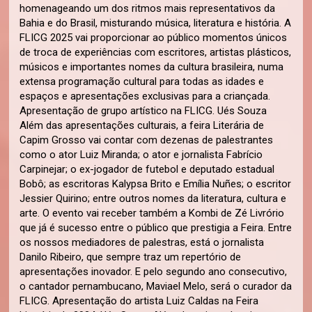
homenageando um dos ritmos mais representativos da
Bahia e do Brasil, misturando música, literatura e história. A
FLICG 2025 vai proporcionar ao público momentos únicos
de troca de experiências com escritores, artistas plásticos,
músicos e importantes nomes da cultura brasileira, numa
extensa programação cultural para todas as idades e
espaços e apresentações exclusivas para a criançada.
Apresentação de grupo artístico na FLICG. Ués Souza
Além das apresentações culturais, a feira Literária de
Capim Grosso vai contar com dezenas de palestrantes
como o ator Luiz Miranda; o ator e jornalista Fabrício
Carpinejar; o ex-jogador de futebol e deputado estadual
Bobô; as escritoras Kalypsa Brito e Emília Nuñes; o escritor
Jessier Quirino; entre outros nomes da literatura, cultura e
arte. O evento vai receber também a Kombi de Zé Livrório
que já é sucesso entre o público que prestigia a Feira. Entre
os nossos mediadores de palestras, está o jornalista
Danilo Ribeiro, que sempre traz um repertório de
apresentações inovador. E pelo segundo ano consecutivo,
o cantador pernambucano, Maviael Melo, será o curador da
FLICG. Apresentação do artista Luiz Caldas na Feira