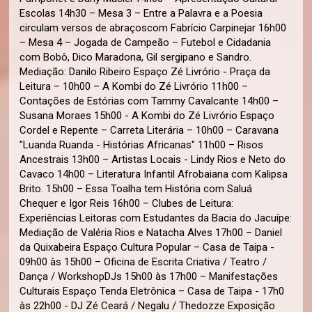
Escolas 14h30 – Mesa 3 – Entre a Palavra e a Poesia
circulam versos de abraçoscom Fabrício Carpinejar 16h00
– Mesa 4 – Jogada de Campeão – Futebol e Cidadania
com Bobô, Dico Maradona, Gil sergipano e Sandro.
Mediação: Danilo Ribeiro Espaço Zé Livrório - Praça da
Leitura – 10h00 – A Kombi do Zé Livrório 11h00 –
Contações de Estórias com Tammy Cavalcante 14h00 –
Susana Moraes 15h00 - A Kombi do Zé Livrório Espaço
Cordel e Repente – Carreta Literária – 10h00 – Caravana
"Luanda Ruanda - Histórias Africanas" 11h00 – Risos
Ancestrais 13h00 – Artistas Locais - Lindy Rios e Neto do
Cavaco 14h00 – Literatura Infantil Afrobaiana com Kalipsa
Brito. 15h00 – Essa Toalha tem História com Saluá
Chequer e Igor Reis 16h00 – Clubes de Leitura:
Experiências Leitoras com Estudantes da Bacia do Jacuípe:
Mediação de Valéria Rios e Natacha Alves 17h00 – Daniel
da Quixabeira Espaço Cultura Popular – Casa de Taipa -
09h00 às 15h00 – Oficina de Escrita Criativa / Teatro /
Dança / WorkshopDJs 15h00 às 17h00 – Manifestações
Culturais Espaço Tenda Eletrônica – Casa de Taipa - 17h0
às 22h00 - DJ Zé Ceará / Negalu / Thedozze Exposição