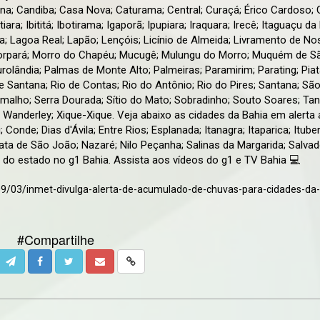
 Candiba; Casa Nova; Caturama; Central; Curaçá; Érico Cardoso; 
iara; Ibititá; Ibotirama; Igaporã; Ipupiara; Iraquara; Irecê; Itaguaçu da
a; Lagoa Real; Lapão; Lençóis; Licínio de Almeida; Livramento de No
Morpará; Morro do Chapéu; Mucugê; Mulungu do Morro; Muquém de S
rolândia; Palmas de Monte Alto; Palmeiras; Paramirim; Parating; Piat
 Santana; Rio de Contas; Rio do Antônio; Rio do Pires; Santana; São
amalho; Serra Dourada; Sítio do Mato; Sobradinho; Souto Soares; Ta
; Wanderley; Xique-Xique. Veja abaixo as cidades da Bahia em alerta
onde; Dias d'Ávila; Entre Rios; Esplanada; Itanagra; Itaparica; Ituber
ata de São João; Nazaré; Nilo Peçanha; Salinas da Margarida; Salvad
s do estado no g1 Bahia. Assista aos vídeos do g1 e TV Bahia 💻
09/03/inmet-divulga-alerta-de-acumulado-de-chuvas-para-cidades-da-
#Compartilhe