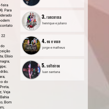
-feira
4). Para
3.
iderado
rancorosa
 podem
henrique e juliano
 contato
a 22
4.
eu e voce
 do
jorge e matheus
nceição
; Elísio
anagra;
5.
solteirou
gipe;
edrão;
luan santana
ara;
co do
Preta;
z; Veja
 Bahia
lto; Bom
um;