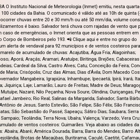
A O Instituto Nacional de Meteorologia (Inmet) emitiu, nesta quarta
100 cidades da Bahia. O comunicado é válido até as 10h de quinta (
 ocorrer chuvas entre 20 e 30 mm/h ou até 50 mm/dia, volume cons
slizamentos é baixo. Salvador terá chuva com rajadas de vento que
m caso de emergências, o Inmet orienta que as pessoas entrem em
 Corpo de Bombeiros pelo 193. 📲 Clique aqui e entre no grupo do
m alerta de vendaval para 92 municípios e de ventos costeiros par
amarelo de acumulado de chuvas: Acajutiba; Água Fria; Alagoinhas;
o; Aporá; Araçás; Aramari; Aratuípe; Biritinga; Brejões; Cabaceiras
deias; Cardeal da Silva; Castro Alves; Catu; Conceição da Feira; Co
 Maria; Crisópolis; Cruz das Almas; Dias d'Ávila; Dom Macedo Costa
ernador Mangabeira; Igrapiúna; Inhambupe; Ipecaetá; Ipirá; Irará; It
aíra; Jiquiriça; Laje; Lamarão; Lauro de Freitas; Madre de Deus; Marago
; Mutuípe; Nazaré; Nilo Peçanha; Nova Soure; Olindina; Ouriçangas; P
afael Jambeiro; Rio Real; Salinas da Margarida; Salvador; Santa Bárb
ntônio de Jesus; Santo Estevão; São Felipe; São Félix; São Francis
as; São Sebastião do Passé; Sapeaçu; Sátiro Dias; Saubara; Serra 
 Sampaio; Teolândia; Terra Nova; Ubaíra; Valença; Varzedo; Vera Cru
umulado de ventos costeiros: Guimarães. Veja abaixo as cidades da
: Abaíra; Abaré; América Dourada; Barra; Barra do Mendes; Barro A
rejolândia; Brotas de Macaúbas; Buritirama; Caculé; Caetité; Cafarna