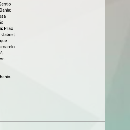
Gentio
 Bahia;
ssa
ão
ã; Pilão
 Gabriel;
nque
 amarelo
á;
or;
bahia-