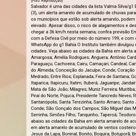
(Foto: Reprodução)
Salvador é uma das cidades da lista Valma Silva/g1 B
(3), um alerta amarelo de acumulado de chuvas para 
os municípios que estão sob alerta amarelo, podem
elevado. Apesar disso, o risco de alagamentos e de
chegar a 36 km/h nesta semana; confira previsão E
com a Defesa Civil por meio do número 199, e com o
WhatsApp do g1 Bahia O Instituto também divulgou u
cidades. Veja abaixo as cidades da Bahia em alerta 
Amargosa; Amélia Rodrigues; Anguera; Antônio Cardos
Paraguaçu; Cachoeira; Cairu; Camaçari; Candeal; Can
do Almeida; Conceição do Jacuípe; Conde; Coração de
Medrado; Entre Rios; Esplanada; Feira de Santana; Gov
Itaparica; Itapicuru; Itatim; Ituberá; Jaguaripe; Jand
Mata de São João; Milagres; Muniz Ferreira; Muritiba
Piraí do Norte; Pojuca; Presidente Tancredo Neves; R
Santanópolis; Santa Terezinha; Santo Amaro; Santo A
Conde; São Gonçalo dos Campos; São Miguel das Mat
Serrinha; Simões Filho; Tanquinho; Taperoá; Teodoro
abaixo as cidades da Bahia em alerta amarelo de ac
em alerta amarelo de acumulado de ventos costeiros
Jesus da Lapa; Boninal; Bonito; Boquira; Botuporã; B