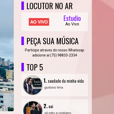
LOCUTOR NO AR
Estudio
Ao Vivo
PEÇA SUA MÚSICA
Participe atraves do nosso Whatssap
adicione aí (75) 98833-2334
TOP 5
1.
saudade da minha vida
gustavo lima
2.
uai
zé neto e cristiano