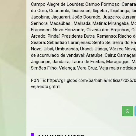
Campo Alegre de Lourdes; Campo Formoso; Canarana;
do Ouro; Guanambi; Ibiassucê; Ibipeba ; Ibipitanga; Ibit
Jacobina; Jaguarari; João Dourado; Juazeiro; Jussar
Senhora; Macaúbas ; Malhada; Matina; Mirangaba; 
Francisco; Novo Horizonte; Oliveira dos Brejinhos; Ou
Arcado; Pindaí; Presidente Dutra; Remanso; Riacho de
Seabra; Sebastião Laranjeiras; Sento Sé; Serra do R
Novo; Uibaí; Umburanas; Urandi; Utinga; Várzea Nova
de acumulado de vendaval: Aratuípe; Cairu; Camaçari; C
Jaguaripe; Jandaíra; Lauro de Freitas; Maragogipe; M
Simões Filho; Valença; Vera Cruz. Veja mais notícia
FONTE:
https://g1.globo.com/ba/bahia/noticia/2025/
veja-lista.ghtml