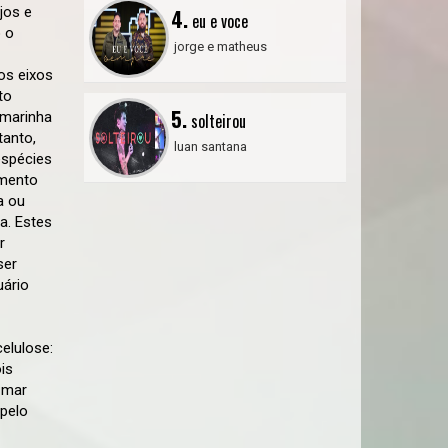
jos e
4.
eu e voce
o o
jorge e matheus
os eixos
to
5.
 marinha
solteirou
tanto,
luan santana
espécies
imento
a ou
a. Estes
r
ser
uário
celulose:
is
 mar
 pelo