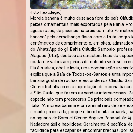
(Foto: Reprodução)
Moreia banana é muito desejada fora do país Cláudi
peixes ornamentais mais exportados pela Bahia. Pr
águas rasas, de piscinas naturais com até 70 metro
banana" pela semelhança física com a fruta: corpo l
centímetros de comprimento e, em sites, admiradore
do WhatsApp do g1 Bahia Cláudio Sampaio, professor
Alagoas (Ufal), destaca as características da espéci
gostam e valorizam peixes de colorido vistoso, co
Ela é rustica, dócil e linda, uma combinação irresist
explica que a Baía de Todos-os-Santos é uma import
banana gosta de rochas e esconderijos Cláudio Sam
Clereci trabalha com a exportação de moreia banan
e São Paulo, que fazem as vendas internacionais. Pe
espécie não tem predadores Os principais comprado
Itália. "A moreia banana é um animal raro de se enc
é muito procurada, porque é bem bonita, amarela, p
no aquário de Samuel Clerice Arquivo Pessoal 🐟🍌 
Nadadora ágil e habilidosa; Geralmente é pacífica,
facilidade para escapar se encontrar brechas, por