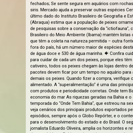
fechados; Se sente segura em aquários com rochas e
siris. Mercado ajuda a preservar outras espécies C
último dado do Instituto Brasileiro de Geografia e Est
(Abraqua) estima que a população de peixes ornamen
de pesquisas sobre a conservação da "ictiofauna", c
Brasileiro do Meio Ambiente (Ibama) mantém listas 
que têm a coleta na natureza permitida – outra font
fora do país, há um número maior de espécies dest
de água doce e 530 de água marinha. 🐠 Confira cu
para cuidar de cada um dos peixes, porque eles têm
cativeiro, todos os peixes chegam às lojas dentro
pacotes devem ficar por um tempo no aquário para a
demais os peixes. Quando fizer a compra, verifiqu
alimentado. A "superalimentação" é uma das princip
com produtos e periodicidade corretas. Onde tem B
economia do mar As riquezas geradas na Bahia e o
temporada do "Onde Tem Bahia", que estreou na sexta-
veja cenários dos principais produtos exportados p
episódios, sempre após o Globo Repórter, e o cont
para o desenvolvimento do estado e do Brasil. O seg
jornalista Eduardo Oliveira, amplia os horizontes e