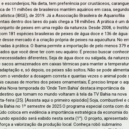
 esconderijos; Na dieta, tem preferência por crustáceos, carangue
erca de 11 milhões de brasileiros mantêm aquários em casa, segund
atística (IBGE), de 2019. Já a Associação Brasileira de Aquariofilia
tais dentro dos lares do país chega a 18 milhões. A prática é um d
onjunto de peixes em uma região da natureza. Desde 2008, o Institu
com 181 espécies brasileiras de peixes de água doce e 136 de água
e desse mercado é a criação própria de peixes na aquicultura. No en
inadas à prática. O Ibama permite a importação de pelo menos 379 
idados que você deve ter com seu aquário: É preciso buscar conhec
 necessidades diferentes; Seja de água doce ou salgada, da naturez
 de sacos armazenados em caixas térmicas para manter a temperatur
daptação e, só depois, os peixes são soltos; Não se pode alimenta
e com o vendedor a dosagem correta e quantas vezes o animal pode 
ais causas de mortes dos peixes ornamentais; É preciso limpar o aq
ahia Nova temporada do 'Onde Tem Bahia' destaca importância da
 destino que tomam no mundo voltaram à tela da TV Bahia na nova
feira (25). [Assista aqui o primeiro episódio] Soja, combustível e 
ela Bahia no 1º semestre de 2025 O programa especial conta com do
eúdo coloca em evidência a importância estratégica da economia do
undo episódio será exibido nesta sexta (1°). O projeto, apresentado
 reforça a valorização da produção local. Conheça robô submarino