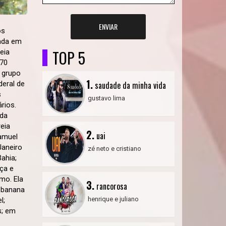
ENVIAR
os
rada em
TOP 5
eia
 70
 grupo
1.
saudade da minha vida
deral de
s
gustavo lima
rios.
nda
eia
2.
uai
Samuel
Janeiro
zé neto e cristiano
ahia;
ça e
mo. Ela
3.
rancorosa
a banana
henrique e juliano
l;
s; em