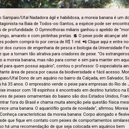
o Sampaio/Ufal Nadadora ágil e habilidosa, a moreia banana é um d
otagonista na Baía de Todos-os-Santos, a espécie pode ser encont
s de profundidade. O Gymnothorax miliaris ganhou o apelido de "mor
ongo, amarelo e com pintinhas pretas. 💲 O peixe pode alcançar até
s podem comprá-lo por cerca de R$ 1 mil. 📲 Clique aqui e entre no
 dos cursos de engenharia de pesca e biologia da Universidade Fe
e que a tornam tão atrativa para criadores de peixe. "Os estrangeiro
mo a moreia banana, mas não para comer e sim para manter em aquá
ível para quem possui aquário", contou o professor. O especialista ai
ante área de pesca por causa da biodiversidade e fácil acesso. Mor
paio/Ufal Dono de um aquário no bairro da Calçada, em Salvador, 
a há 35 anos. O empresário vende o peixe para empresas do Rio de 
ixe invasor com 18 espinhos é encontrado em destino turístico na B
res de peixes ornamentais do baiano são dos Estados Unidos, Fran
ontrar fora do Brasil e chama muita atenção pela questão física mes
arece uma banana. O aquariófilo gosta de novidade", afirmou. Morei
Conheça características da moreia banana: Corpo alongado e flexíve
 desde que fique em contato com peixes de comportamentos similare
 isso há uma recomendação de que seja colocada em aquários bem