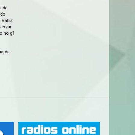
s de
údo
 Bahia.
servar
o no g1
ia-de-