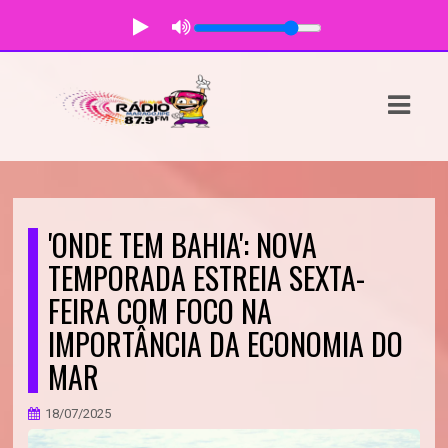
ASTS
IAS
IA
DOS
'ONDE TEM BAHIA': NOVA
RAMAÇÃO
TEMPORADA ESTREIA SEXTA-
FEIRA COM FOCO NA
TOS
IMPORTÂNCIA DA ECONOMIA DO
E
MAR
E
18/07/2025
ATO