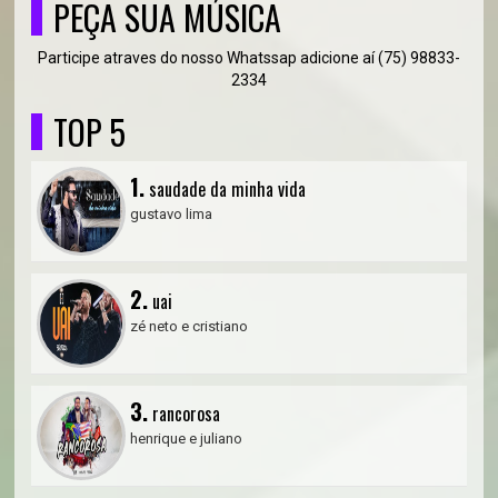
PEÇA SUA MÚSICA
Participe atraves do nosso Whatssap adicione aí (75) 98833-
2334
TOP 5
1.
saudade da minha vida
gustavo lima
2.
uai
zé neto e cristiano
3.
rancorosa
henrique e juliano