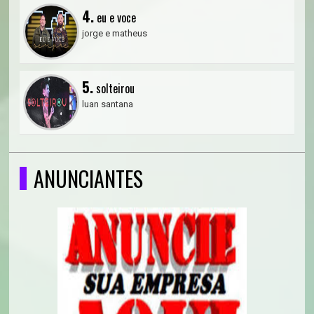
4.
eu e voce
jorge e matheus
5.
solteirou
luan santana
ANUNCIANTES