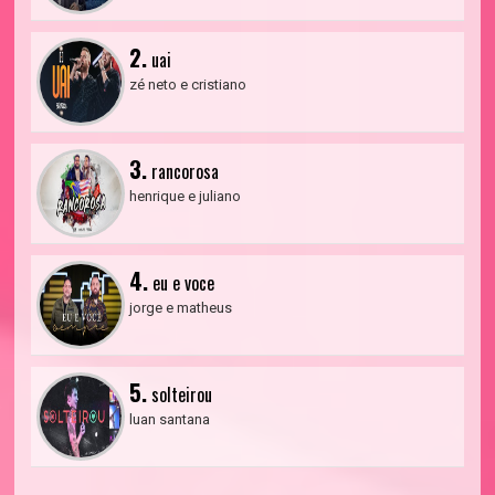
2.
uai
zé neto e cristiano
3.
rancorosa
henrique e juliano
4.
eu e voce
jorge e matheus
5.
solteirou
luan santana