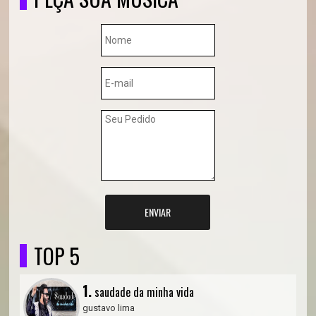
ENVIAR
TOP 5
1.
saudade da minha vida
gustavo lima