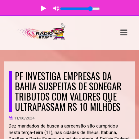
ASTS
IAS
IA
DOS
PF INVESTIGA EMPRESAS DA
RAMAÇÃO
BAHIA SUSPEITAS DE SONEGAR
TRIBUTOS COM VALORES QUE
TOS
ULTRAPASSAM R$ 10 MILHÕES
E
11/06/2024
E
Dez mandados de busca a apreensão são cumpridos
nesta terça-feira (11), nas cidades de Ilhéus, Itabuna,
ATO