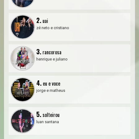
2.
uai
zé neto e cristiano
3.
rancorosa
henrique e juliano
4.
eu e voce
jorge e matheus
5.
solteirou
luan santana