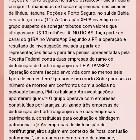
Poções e Porto Seguro, no sul do estado. A Polícia Federal
cumpre 10 mandados de busca e apreensão nas cidades
de Ilhéus, Itabuna, Poções e Porto Seguro, no sul da Bahia,
nesta terça-feira (11). A Operação XEPA investiga um
grupo suspeito de sonegar tributos com valores que
ultrapassam R$ 10 milhões. 📱 NOTÍCIAS: faça parte do
canal do g1BA no WhatsApp Segundo a PF, a operação é
resultado de investigação iniciada a partir de
representações fiscais para fins penais, apresentadas pela
Receita Federal contra duas empresas do ramo de
distribuição de hortifrutigranjeiros. LEIA TAMBÉM:
Operação contra facção envolvida com ao menos seis
tipos de crimes tem 9 presos e um morto Sobe para seis o
número de mortos em confrontos com a polícia no
sudoeste baiano; PM foi baleado As investigações
apontaram que: 👉 O grupo operava com empresas
constituídas por laranjas, utilizando três empresas de
distribuição de hortifrutigranjeiros e duas empresas
patrimoniais, constituídas para ocultação e blindagem
patrimonial. 👉 As empresas de distribuição de
hortifrutigranjeiros agiam em contexto de "total confusão
patrimonial", ao atuar no mesmo ramo de atividade,