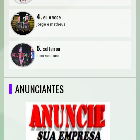
4.
eu e voce
jorge e matheus
5.
solteirou
luan santana
ANUNCIANTES