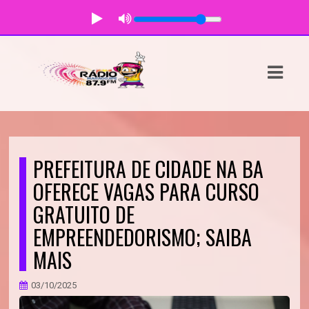
ASTS
IAS
IA
DOS
PREFEITURA DE CIDADE NA BA
RAMAÇÃO
OFERECE VAGAS PARA CURSO
GRATUITO DE
TOS
EMPREENDEDORISMO; SAIBA
E
MAIS
E
03/10/2025
ATO