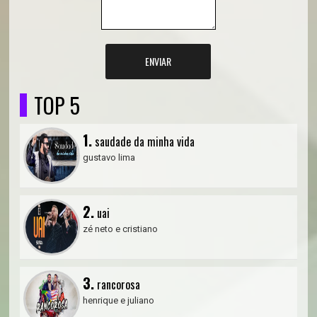
ENVIAR
TOP 5
1.
saudade da minha vida
gustavo lima
2.
uai
zé neto e cristiano
3.
rancorosa
henrique e juliano