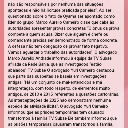
não são responsáveis por nenhuma das situações
apontadas e não há ilicitude praticada por eles”. Ao ser
questionado sobre o fato de Oyama ser apontado como
líder do grupo, Marco Aurélio Carneiro disse que cabe às
autoridades apresentar provas concretas “O ônus da prova
compete a quem acusa. Dizer que alguém é chefe ou
comandante precisa ser demonstrado de forma concreta.
A defesa não tem obrigação de provar fato negativo.
Vamos aguardar o trabalho das autoridades”. O advogado
Marco Aurélio Andrade informou à equipe da TV Subaé,
afiliada da Rede Bahia, que as investigados “estão
abalados” TV Subaé O advogado Yuri Carneiro destacou
que parte das suspeitas se baseia em investigações
antigas. “Há um conjunto de mal-entendidos e má
interpretação, com todo respeito, de elementos muito
antigos, de 2013 e 2015, referentes a questões cartorárias.
As interceptações de 2025 não demonstram nenhuma
espécie de atividade ilícita”. O advogado Yuri Carneiro
informou que as prisões temporárias têm causado
transtornos à família TV Subaé Ele também informou que
as prisões temporárias causaram transtornos à família.