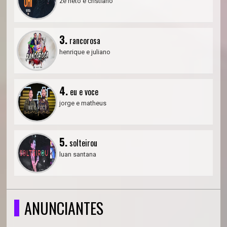
zé neto e cristiano
3.
rancorosa
henrique e juliano
4.
eu e voce
jorge e matheus
5.
solteirou
luan santana
ANUNCIANTES