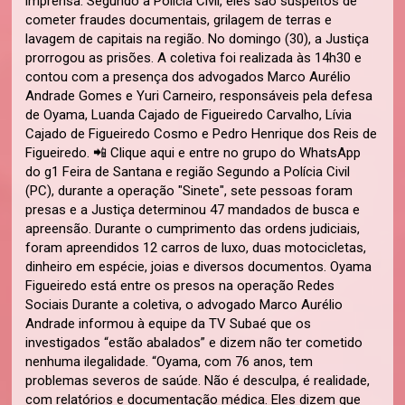
imprensa. Segundo a Polícia Civil, eles são suspeitos de
cometer fraudes documentais, grilagem de terras e
lavagem de capitais na região. No domingo (30), a Justiça
prorrogou as prisões. A coletiva foi realizada às 14h30 e
contou com a presença dos advogados Marco Aurélio
Andrade Gomes e Yuri Carneiro, responsáveis pela defesa
de Oyama, Luanda Cajado de Figueiredo Carvalho, Lívia
Cajado de Figueiredo Cosmo e Pedro Henrique dos Reis de
Figueiredo. 📲 Clique aqui e entre no grupo do WhatsApp
do g1 Feira de Santana e região Segundo a Polícia Civil
(PC), durante a operação "Sinete", sete pessoas foram
presas e a Justiça determinou 47 mandados de busca e
apreensão. Durante o cumprimento das ordens judiciais,
foram apreendidos 12 carros de luxo, duas motocicletas,
dinheiro em espécie, joias e diversos documentos. Oyama
Figueiredo está entre os presos na operação Redes
Sociais Durante a coletiva, o advogado Marco Aurélio
Andrade informou à equipe da TV Subaé que os
investigados “estão abalados” e dizem não ter cometido
nenhuma ilegalidade. “Oyama, com 76 anos, tem
problemas severos de saúde. Não é desculpa, é realidade,
com relatórios e documentação médica. Eles dizem que