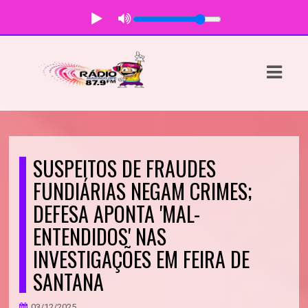
ASTS
IAS
IA
DOS
SUSPEITOS DE FRAUDES
RAMAÇÃO
FUNDIÁRIAS NEGAM CRIMES;
DEFESA APONTA 'MAL-
TOS
ENTENDIDOS' NAS
E
INVESTIGAÇÕES EM FEIRA DE
E
SANTANA
ATO
03/12/2025