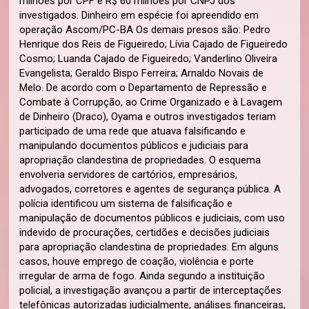
milhões por CPF e R$ 60 milhões por CNPJ dos
investigados. Dinheiro em espécie foi apreendido em
operação Ascom/PC-BA Os demais presos são: Pedro
Henrique dos Reis de Figueiredo; Lívia Cajado de Figueiredo
Cosmo; Luanda Cajado de Figueiredo; Vanderlino Oliveira
Evangelista; Geraldo Bispo Ferreira; Arnaldo Novais de
Melo. De acordo com o Departamento de Repressão e
Combate à Corrupção, ao Crime Organizado e à Lavagem
de Dinheiro (Draco), Oyama e outros investigados teriam
participado de uma rede que atuava falsificando e
manipulando documentos públicos e judiciais para
apropriação clandestina de propriedades. O esquema
envolveria servidores de cartórios, empresários,
advogados, corretores e agentes de segurança pública. A
polícia identificou um sistema de falsificação e
manipulação de documentos públicos e judiciais, com uso
indevido de procurações, certidões e decisões judiciais
para apropriação clandestina de propriedades. Em alguns
casos, houve emprego de coação, violência e porte
irregular de arma de fogo. Ainda segundo a instituição
policial, a investigação avançou a partir de interceptações
telefônicas autorizadas judicialmente, análises financeiras,