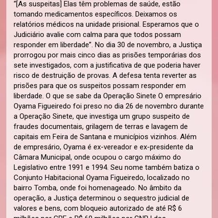
“[As suspeitas] Elas têm problemas de saúde, estão
tomando medicamentos específicos. Deixamos os
relatórios médicos na unidade prisional. Esperamos que o
Judiciário avalie com calma para que todos possam
responder em liberdade”. No dia 30 de novembro, a Justiça
prorrogou por mais cinco dias as prisões temporárias dos
sete investigados, com a justificativa de que poderia haver
risco de destruição de provas. A defesa tenta reverter as
prisões para que os suspeitos possam responder em
liberdade. O que se sabe da Operação Sinete O empresário
Oyama Figueiredo foi preso no dia 26 de novembro durante
a Operação Sinete, que investiga um grupo suspeito de
fraudes documentais, grilagem de terras e lavagem de
capitais em Feira de Santana e municípios vizinhos. Além
de empresário, Oyama é ex-vereador e ex-presidente da
Câmara Municipal, onde ocupou o cargo máximo do
Legislativo entre 1991 e 1994. Seu nome também batiza o
Conjunto Habitacional Oyama Figueiredo, localizado no
bairro Tomba, onde foi homenageado. No âmbito da
operação, a Justiça determinou o sequestro judicial de
valores e bens, com bloqueio autorizado de até R$ 6