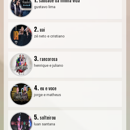
saudade da minha vida
gustavo lima
2.
uai
zé neto e cristiano
3.
rancorosa
henrique e juliano
4.
eu e voce
jorge e matheus
5.
solteirou
luan santana