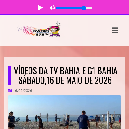
ASTS
IAS
IA
DOS
VÍDEOS DA TV BAHIA E G1 BAHIA
RAMAÇÃO
–SÁBADO,16 DE MAIO DE 2026
TOS
16/05/2026
E
E
ATO